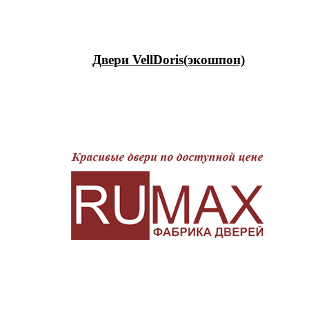
Двери VellDoris(экошпон)