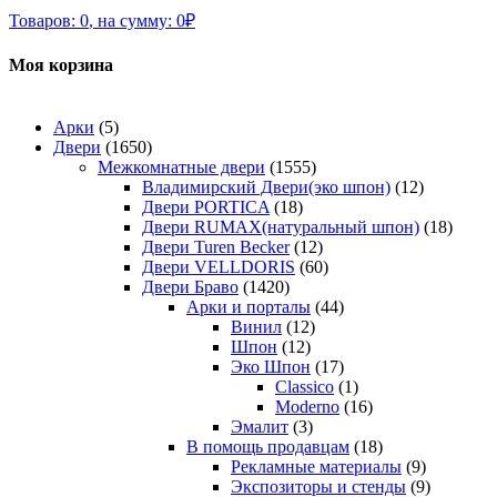
Товаров:
0
,
на сумму:
0
₽
Моя корзина
Арки
(5)
Двери
(1650)
Межкомнатные двери
(1555)
Владимирский Двери(эко шпон)
(12)
Двери PORTICA
(18)
Двери RUMAX(натуральный шпон)
(18)
Двери Turen Becker
(12)
Двери VELLDORIS
(60)
Двери Браво
(1420)
Арки и порталы
(44)
Винил
(12)
Шпон
(12)
Эко Шпон
(17)
Classico
(1)
Moderno
(16)
Эмалит
(3)
В помощь продавцам
(18)
Рекламные материалы
(9)
Экспозиторы и стенды
(9)