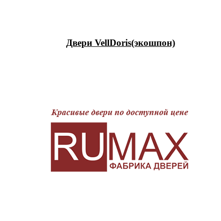
Двери VellDoris(экошпон)