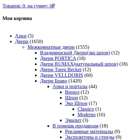
Товаров:
0
,
на сумму:
0
₽
Моя корзина
Арки
(5)
Двери
(1650)
Межкомнатные двери
(1555)
Владимирский Двери(эко шпон)
(12)
Двери PORTICA
(18)
Двери RUMAX(натуральный шпон)
(18)
Двери Turen Becker
(12)
Двери VELLDORIS
(60)
Двери Браво
(1420)
Арки и порталы
(44)
Винил
(12)
Шпон
(12)
Эко Шпон
(17)
Classico
(1)
Moderno
(16)
Эмалит
(3)
В помощь продавцам
(18)
Рекламные материалы
(9)
Экспозиторы и стенды
(9)