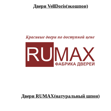
Двери VellDoris(экошпон)
Двери RUMAX(натуральный шпон)