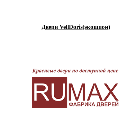
Двери VellDoris(экошпон)