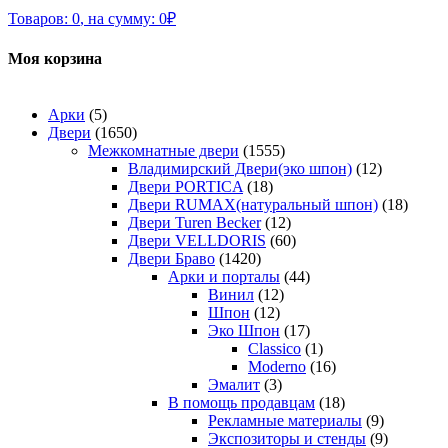
Товаров:
0
,
на сумму:
0
₽
Моя корзина
Арки
(5)
Двери
(1650)
Межкомнатные двери
(1555)
Владимирский Двери(эко шпон)
(12)
Двери PORTICA
(18)
Двери RUMAX(натуральный шпон)
(18)
Двери Turen Becker
(12)
Двери VELLDORIS
(60)
Двери Браво
(1420)
Арки и порталы
(44)
Винил
(12)
Шпон
(12)
Эко Шпон
(17)
Classico
(1)
Moderno
(16)
Эмалит
(3)
В помощь продавцам
(18)
Рекламные материалы
(9)
Экспозиторы и стенды
(9)