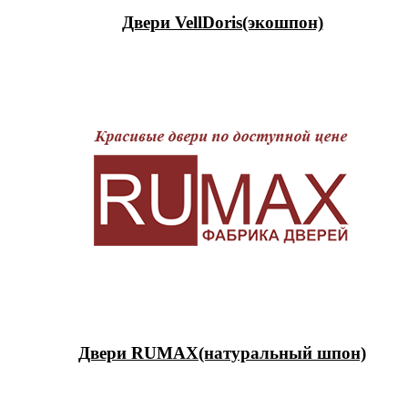
Двери VellDoris(экошпон)
Двери RUMAX(натуральный шпон)