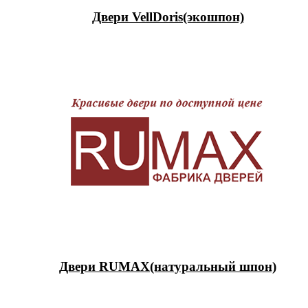
Двери VellDoris(экошпон)
Двери RUMAX(натуральный шпон)