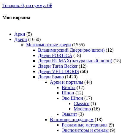
Товаров:
0
,
на сумму:
0
₽
Моя корзина
Арки
(5)
Двери
(1650)
Межкомнатные двери
(1555)
Владимирский Двери(эко шпон)
(12)
Двери PORTICA
(18)
Двери RUMAX(натуральный шпон)
(18)
Двери Turen Becker
(12)
Двери VELLDORIS
(60)
Двери Браво
(1420)
Арки и порталы
(44)
Винил
(12)
Шпон
(12)
Эко Шпон
(17)
Classico
(1)
Moderno
(16)
Эмалит
(3)
В помощь продавцам
(18)
Рекламные материалы
(9)
Экспозиторы и стенды
(9)