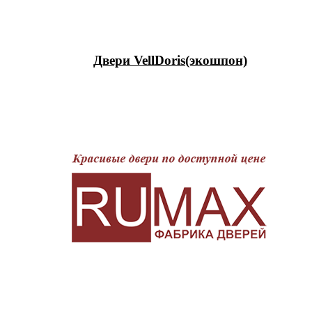
Двери VellDoris(экошпон)