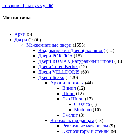
Товаров:
0
,
на сумму:
0
₽
Моя корзина
Арки
(5)
Двери
(1650)
Межкомнатные двери
(1555)
Владимирский Двери(эко шпон)
(12)
Двери PORTICA
(18)
Двери RUMAX(натуральный шпон)
(18)
Двери Turen Becker
(12)
Двери VELLDORIS
(60)
Двери Браво
(1420)
Арки и порталы
(44)
Винил
(12)
Шпон
(12)
Эко Шпон
(17)
Classico
(1)
Moderno
(16)
Эмалит
(3)
В помощь продавцам
(18)
Рекламные материалы
(9)
Экспозиторы и стенды
(9)