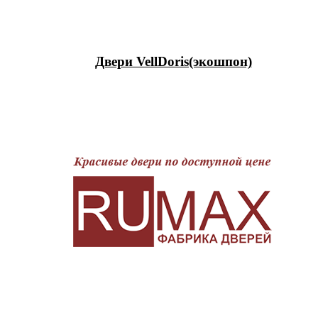
Двери VellDoris(экошпон)