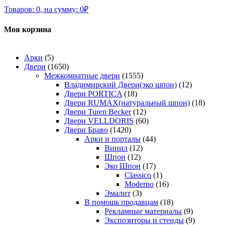
Товаров:
0
,
на сумму:
0
₽
Моя корзина
Арки
(5)
Двери
(1650)
Межкомнатные двери
(1555)
Владимирский Двери(эко шпон)
(12)
Двери PORTICA
(18)
Двери RUMAX(натуральный шпон)
(18)
Двери Turen Becker
(12)
Двери VELLDORIS
(60)
Двери Браво
(1420)
Арки и порталы
(44)
Винил
(12)
Шпон
(12)
Эко Шпон
(17)
Classico
(1)
Moderno
(16)
Эмалит
(3)
В помощь продавцам
(18)
Рекламные материалы
(9)
Экспозиторы и стенды
(9)