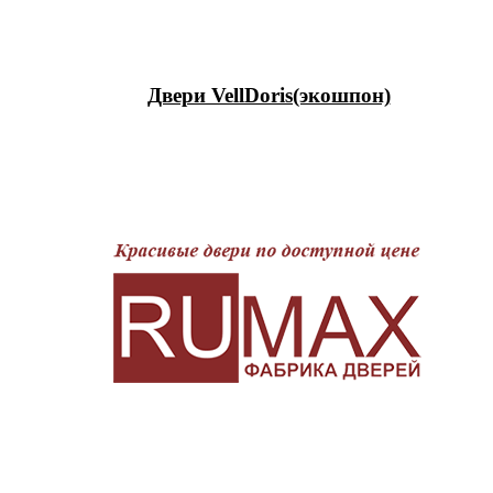
Двери VellDoris(экошпон)