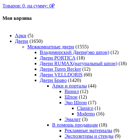
Товаров:
0
,
на сумму:
0
₽
Моя корзина
Арки
(5)
Двери
(1650)
Межкомнатные двери
(1555)
Владимирский Двери(эко шпон)
(12)
Двери PORTICA
(18)
Двери RUMAX(натуральный шпон)
(18)
Двери Turen Becker
(12)
Двери VELLDORIS
(60)
Двери Браво
(1420)
Арки и порталы
(44)
Винил
(12)
Шпон
(12)
Эко Шпон
(17)
Classico
(1)
Moderno
(16)
Эмалит
(3)
В помощь продавцам
(18)
Рекламные материалы
(9)
Экспозиторы и стенды
(9)