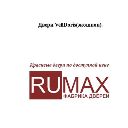
Двери VellDoris(экошпон)