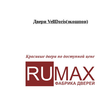
Двери VellDoris(экошпон)