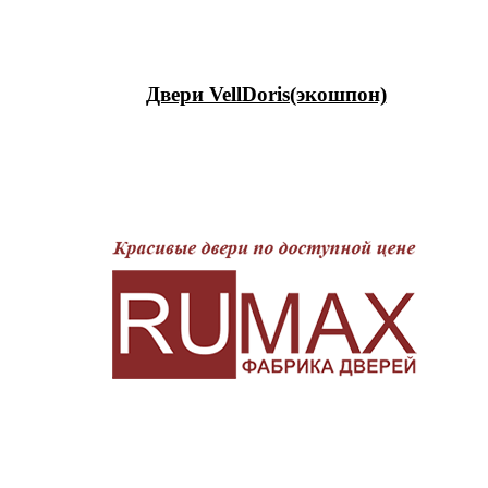
Двери VellDoris(экошпон)