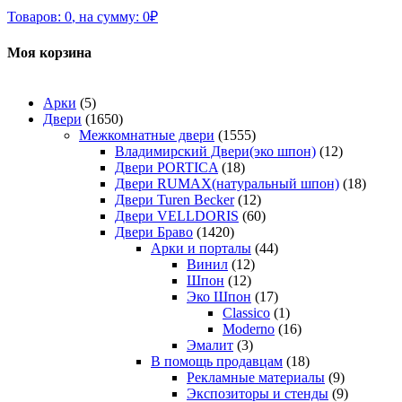
Товаров:
0
,
на сумму:
0
₽
Моя корзина
Арки
(5)
Двери
(1650)
Межкомнатные двери
(1555)
Владимирский Двери(эко шпон)
(12)
Двери PORTICA
(18)
Двери RUMAX(натуральный шпон)
(18)
Двери Turen Becker
(12)
Двери VELLDORIS
(60)
Двери Браво
(1420)
Арки и порталы
(44)
Винил
(12)
Шпон
(12)
Эко Шпон
(17)
Classico
(1)
Moderno
(16)
Эмалит
(3)
В помощь продавцам
(18)
Рекламные материалы
(9)
Экспозиторы и стенды
(9)