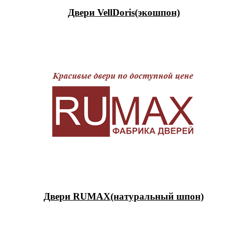
Двери VellDoris(экошпон)
Двери RUMAX(натуральный шпон)