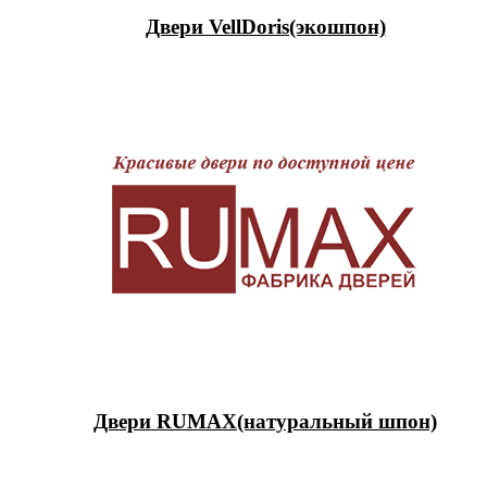
Двери VellDoris(экошпон)
Двери RUMAX(натуральный шпон)