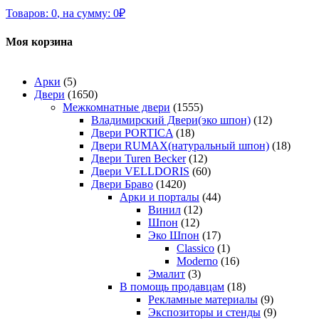
Товаров:
0
,
на сумму:
0
₽
Моя корзина
Арки
(5)
Двери
(1650)
Межкомнатные двери
(1555)
Владимирский Двери(эко шпон)
(12)
Двери PORTICA
(18)
Двери RUMAX(натуральный шпон)
(18)
Двери Turen Becker
(12)
Двери VELLDORIS
(60)
Двери Браво
(1420)
Арки и порталы
(44)
Винил
(12)
Шпон
(12)
Эко Шпон
(17)
Classico
(1)
Moderno
(16)
Эмалит
(3)
В помощь продавцам
(18)
Рекламные материалы
(9)
Экспозиторы и стенды
(9)