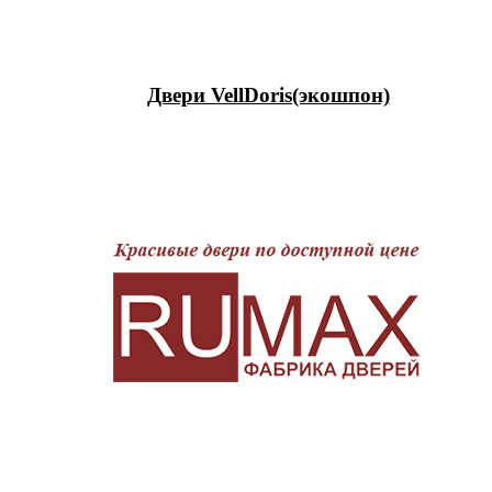
Двери VellDoris(экошпон)