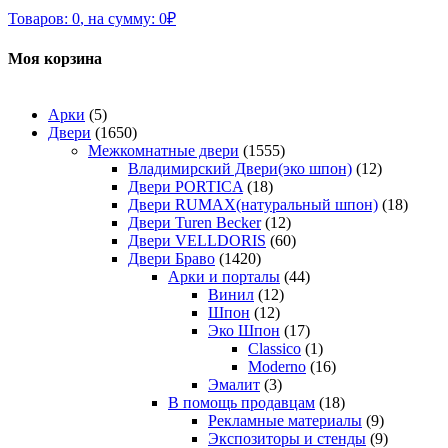
Товаров:
0
,
на сумму:
0
₽
Моя корзина
Арки
(5)
Двери
(1650)
Межкомнатные двери
(1555)
Владимирский Двери(эко шпон)
(12)
Двери PORTICA
(18)
Двери RUMAX(натуральный шпон)
(18)
Двери Turen Becker
(12)
Двери VELLDORIS
(60)
Двери Браво
(1420)
Арки и порталы
(44)
Винил
(12)
Шпон
(12)
Эко Шпон
(17)
Classico
(1)
Moderno
(16)
Эмалит
(3)
В помощь продавцам
(18)
Рекламные материалы
(9)
Экспозиторы и стенды
(9)