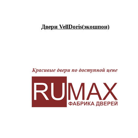
Двери VellDoris(экошпон)