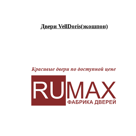
Двери VellDoris(экошпон)