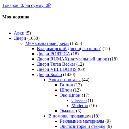
Товаров:
0
,
на сумму:
0
₽
Моя корзина
Арки
(5)
Двери
(1650)
Межкомнатные двери
(1555)
Владимирский Двери(эко шпон)
(12)
Двери PORTICA
(18)
Двери RUMAX(натуральный шпон)
(18)
Двери Turen Becker
(12)
Двери VELLDORIS
(60)
Двери Браво
(1420)
Арки и порталы
(44)
Винил
(12)
Шпон
(12)
Эко Шпон
(17)
Classico
(1)
Moderno
(16)
Эмалит
(3)
В помощь продавцам
(18)
Рекламные материалы
(9)
Экспозиторы и стенды
(9)