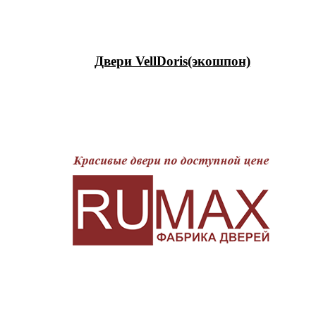
Двери VellDoris(экошпон)