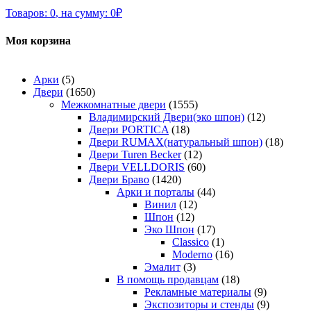
Товаров:
0
,
на сумму:
0
₽
Моя корзина
Арки
(5)
Двери
(1650)
Межкомнатные двери
(1555)
Владимирский Двери(эко шпон)
(12)
Двери PORTICA
(18)
Двери RUMAX(натуральный шпон)
(18)
Двери Turen Becker
(12)
Двери VELLDORIS
(60)
Двери Браво
(1420)
Арки и порталы
(44)
Винил
(12)
Шпон
(12)
Эко Шпон
(17)
Classico
(1)
Moderno
(16)
Эмалит
(3)
В помощь продавцам
(18)
Рекламные материалы
(9)
Экспозиторы и стенды
(9)