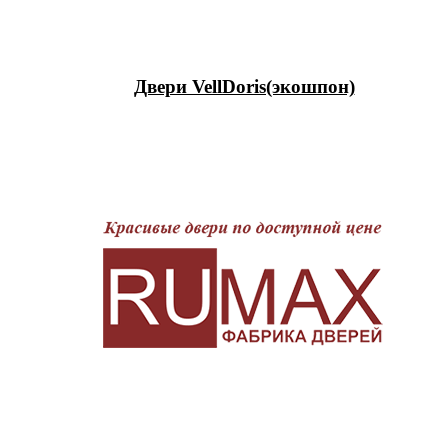
Двери VellDoris(экошпон)