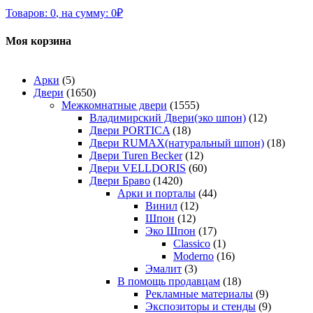
Товаров:
0
,
на сумму:
0
₽
Моя корзина
Арки
(5)
Двери
(1650)
Межкомнатные двери
(1555)
Владимирский Двери(эко шпон)
(12)
Двери PORTICA
(18)
Двери RUMAX(натуральный шпон)
(18)
Двери Turen Becker
(12)
Двери VELLDORIS
(60)
Двери Браво
(1420)
Арки и порталы
(44)
Винил
(12)
Шпон
(12)
Эко Шпон
(17)
Classico
(1)
Moderno
(16)
Эмалит
(3)
В помощь продавцам
(18)
Рекламные материалы
(9)
Экспозиторы и стенды
(9)