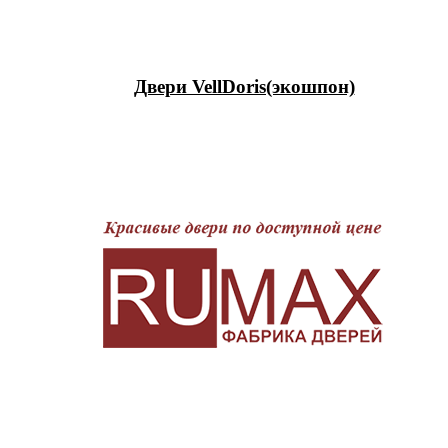
Двери VellDoris(экошпон)