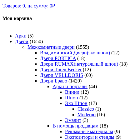
Товаров:
0
,
на сумму:
0
₽
Моя корзина
Арки
(5)
Двери
(1650)
Межкомнатные двери
(1555)
Владимирский Двери(эко шпон)
(12)
Двери PORTICA
(18)
Двери RUMAX(натуральный шпон)
(18)
Двери Turen Becker
(12)
Двери VELLDORIS
(60)
Двери Браво
(1420)
Арки и порталы
(44)
Винил
(12)
Шпон
(12)
Эко Шпон
(17)
Classico
(1)
Moderno
(16)
Эмалит
(3)
В помощь продавцам
(18)
Рекламные материалы
(9)
Экспозиторы и стенды
(9)