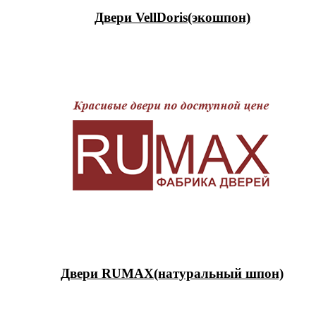
Двери VellDoris(экошпон)
Двери RUMAX(натуральный шпон)