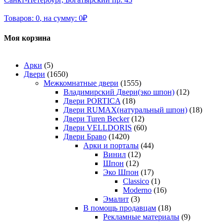
Товаров:
0
,
на сумму:
0
₽
Моя корзина
Арки
(5)
Двери
(1650)
Межкомнатные двери
(1555)
Владимирский Двери(эко шпон)
(12)
Двери PORTICA
(18)
Двери RUMAX(натуральный шпон)
(18)
Двери Turen Becker
(12)
Двери VELLDORIS
(60)
Двери Браво
(1420)
Арки и порталы
(44)
Винил
(12)
Шпон
(12)
Эко Шпон
(17)
Classico
(1)
Moderno
(16)
Эмалит
(3)
В помощь продавцам
(18)
Рекламные материалы
(9)