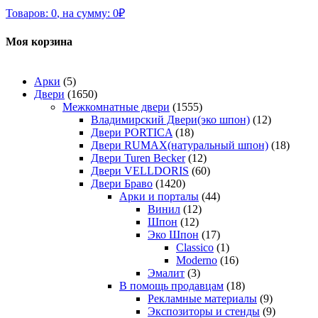
Товаров:
0
,
на сумму:
0
₽
Моя корзина
Арки
(5)
Двери
(1650)
Межкомнатные двери
(1555)
Владимирский Двери(эко шпон)
(12)
Двери PORTICA
(18)
Двери RUMAX(натуральный шпон)
(18)
Двери Turen Becker
(12)
Двери VELLDORIS
(60)
Двери Браво
(1420)
Арки и порталы
(44)
Винил
(12)
Шпон
(12)
Эко Шпон
(17)
Classico
(1)
Moderno
(16)
Эмалит
(3)
В помощь продавцам
(18)
Рекламные материалы
(9)
Экспозиторы и стенды
(9)