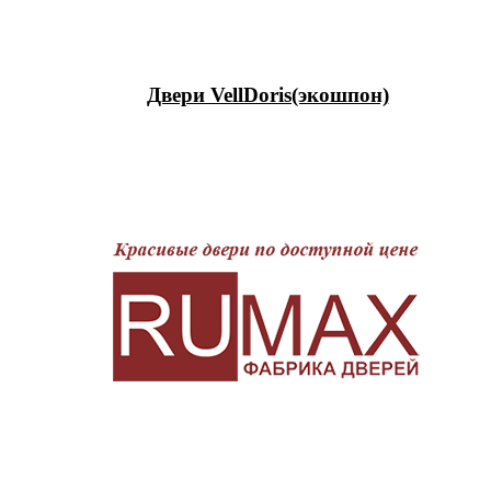
Двери VellDoris(экошпон)