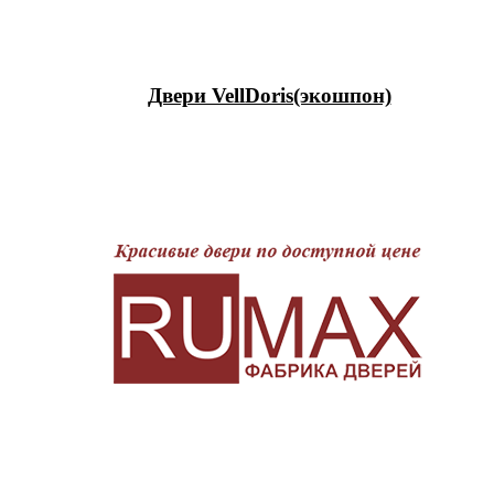
Двери VellDoris(экошпон)