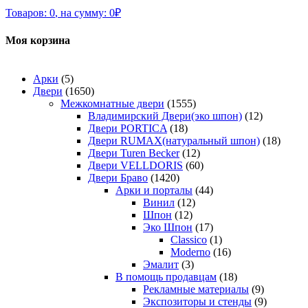
Товаров:
0
,
на сумму:
0
₽
Моя корзина
Арки
(5)
Двери
(1650)
Межкомнатные двери
(1555)
Владимирский Двери(эко шпон)
(12)
Двери PORTICA
(18)
Двери RUMAX(натуральный шпон)
(18)
Двери Turen Becker
(12)
Двери VELLDORIS
(60)
Двери Браво
(1420)
Арки и порталы
(44)
Винил
(12)
Шпон
(12)
Эко Шпон
(17)
Classico
(1)
Moderno
(16)
Эмалит
(3)
В помощь продавцам
(18)
Рекламные материалы
(9)
Экспозиторы и стенды
(9)