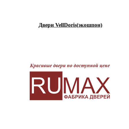
Двери VellDoris(экошпон)