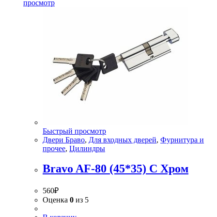
просмотр
Быстрый просмотр
Двери Браво
,
Для входных дверей
,
Фурнитура и
прочее
,
Цилиндры
Bravo AF-80 (45*35) C Хром
560
₽
Оценка
0
из 5