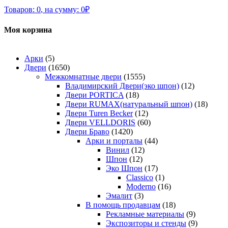
Товаров:
0
,
на сумму:
0
₽
Моя корзина
Арки
(5)
Двери
(1650)
Межкомнатные двери
(1555)
Владимирский Двери(эко шпон)
(12)
Двери PORTICA
(18)
Двери RUMAX(натуральный шпон)
(18)
Двери Turen Becker
(12)
Двери VELLDORIS
(60)
Двери Браво
(1420)
Арки и порталы
(44)
Винил
(12)
Шпон
(12)
Эко Шпон
(17)
Classico
(1)
Moderno
(16)
Эмалит
(3)
В помощь продавцам
(18)
Рекламные материалы
(9)
Экспозиторы и стенды
(9)