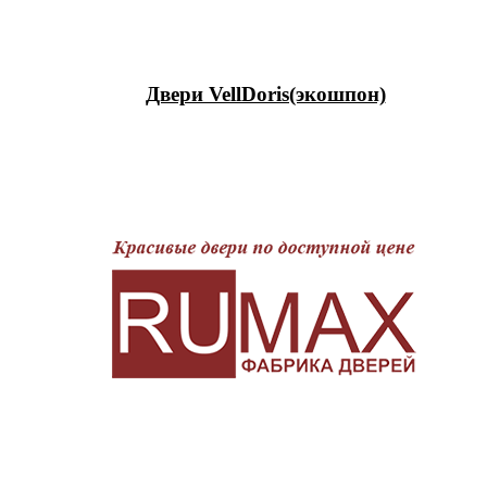
Двери VellDoris(экошпон)