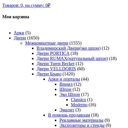
Товаров:
0
,
на сумму:
0
₽
Моя корзина
Арки
(5)
Двери
(1650)
Межкомнатные двери
(1555)
Владимирский Двери(эко шпон)
(12)
Двери PORTICA
(18)
Двери RUMAX(натуральный шпон)
(18)
Двери Turen Becker
(12)
Двери VELLDORIS
(60)
Двери Браво
(1420)
Арки и порталы
(44)
Винил
(12)
Шпон
(12)
Эко Шпон
(17)
Classico
(1)
Moderno
(16)
Эмалит
(3)
В помощь продавцам
(18)
Рекламные материалы
(9)
Экспозиторы и стенды
(9)