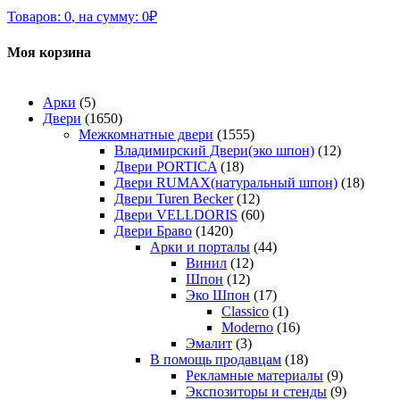
Товаров:
0
,
на сумму:
0
₽
Моя корзина
Арки
(5)
Двери
(1650)
Межкомнатные двери
(1555)
Владимирский Двери(эко шпон)
(12)
Двери PORTICA
(18)
Двери RUMAX(натуральный шпон)
(18)
Двери Turen Becker
(12)
Двери VELLDORIS
(60)
Двери Браво
(1420)
Арки и порталы
(44)
Винил
(12)
Шпон
(12)
Эко Шпон
(17)
Classico
(1)
Moderno
(16)
Эмалит
(3)
В помощь продавцам
(18)
Рекламные материалы
(9)
Экспозиторы и стенды
(9)