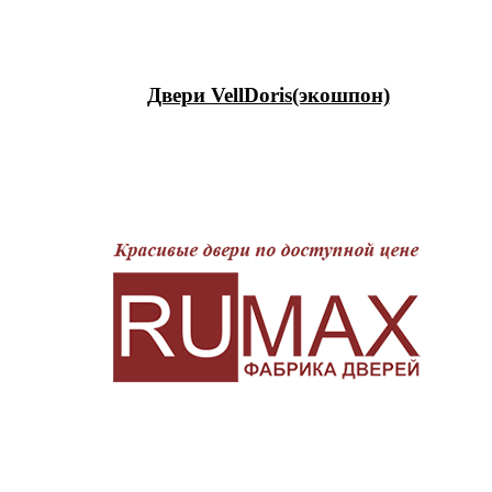
Двери VellDoris(экошпон)