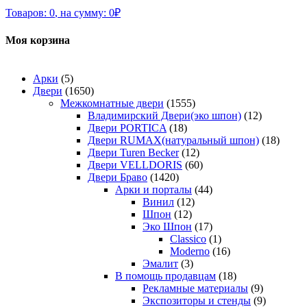
Товаров:
0
,
на сумму:
0
₽
Моя корзина
Арки
(5)
Двери
(1650)
Межкомнатные двери
(1555)
Владимирский Двери(эко шпон)
(12)
Двери PORTICA
(18)
Двери RUMAX(натуральный шпон)
(18)
Двери Turen Becker
(12)
Двери VELLDORIS
(60)
Двери Браво
(1420)
Арки и порталы
(44)
Винил
(12)
Шпон
(12)
Эко Шпон
(17)
Classico
(1)
Moderno
(16)
Эмалит
(3)
В помощь продавцам
(18)
Рекламные материалы
(9)
Экспозиторы и стенды
(9)