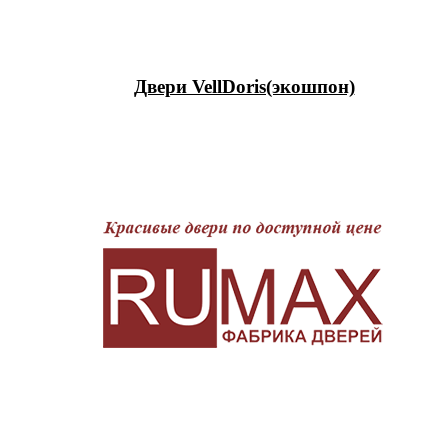
Двери VellDoris(экошпон)