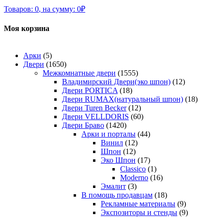
Товаров:
0
,
на сумму:
0
₽
Моя корзина
Арки
(5)
Двери
(1650)
Межкомнатные двери
(1555)
Владимирский Двери(эко шпон)
(12)
Двери PORTICA
(18)
Двери RUMAX(натуральный шпон)
(18)
Двери Turen Becker
(12)
Двери VELLDORIS
(60)
Двери Браво
(1420)
Арки и порталы
(44)
Винил
(12)
Шпон
(12)
Эко Шпон
(17)
Classico
(1)
Moderno
(16)
Эмалит
(3)
В помощь продавцам
(18)
Рекламные материалы
(9)
Экспозиторы и стенды
(9)