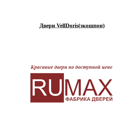
Двери VellDoris(экошпон)