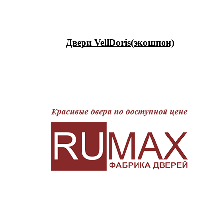
Двери VellDoris(экошпон)