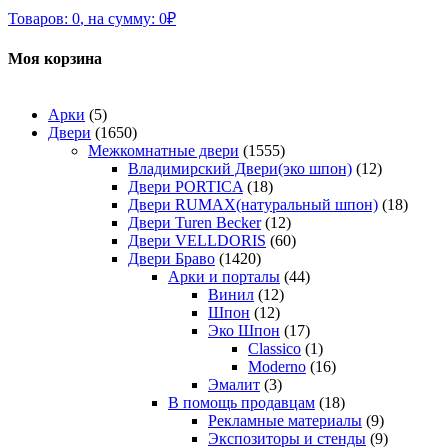
Товаров:
0
,
на сумму:
0
₽
Моя корзина
Арки
(5)
Двери
(1650)
Межкомнатные двери
(1555)
Владимирский Двери(эко шпон)
(12)
Двери PORTICA
(18)
Двери RUMAX(натуральный шпон)
(18)
Двери Turen Becker
(12)
Двери VELLDORIS
(60)
Двери Браво
(1420)
Арки и порталы
(44)
Винил
(12)
Шпон
(12)
Эко Шпон
(17)
Classico
(1)
Moderno
(16)
Эмалит
(3)
В помощь продавцам
(18)
Рекламные материалы
(9)
Экспозиторы и стенды
(9)