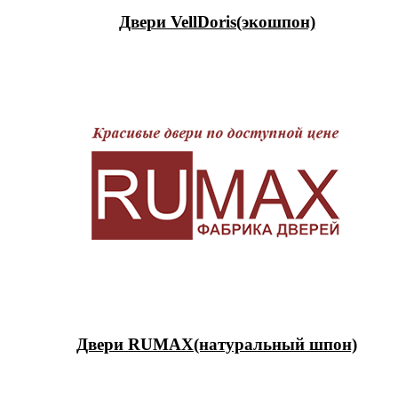
Двери VellDoris(экошпон)
Двери RUMAX(натуральный шпон)