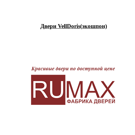
Двери VellDoris(экошпон)