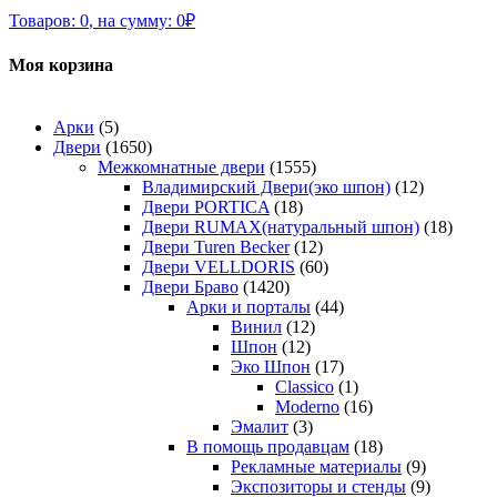
Товаров:
0
,
на сумму:
0
₽
Моя корзина
Арки
(5)
Двери
(1650)
Межкомнатные двери
(1555)
Владимирский Двери(эко шпон)
(12)
Двери PORTICA
(18)
Двери RUMAX(натуральный шпон)
(18)
Двери Turen Becker
(12)
Двери VELLDORIS
(60)
Двери Браво
(1420)
Арки и порталы
(44)
Винил
(12)
Шпон
(12)
Эко Шпон
(17)
Classico
(1)
Moderno
(16)
Эмалит
(3)
В помощь продавцам
(18)
Рекламные материалы
(9)
Экспозиторы и стенды
(9)