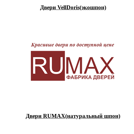
Двери VellDoris(экошпон)
Двери RUMAX(натуральный шпон)