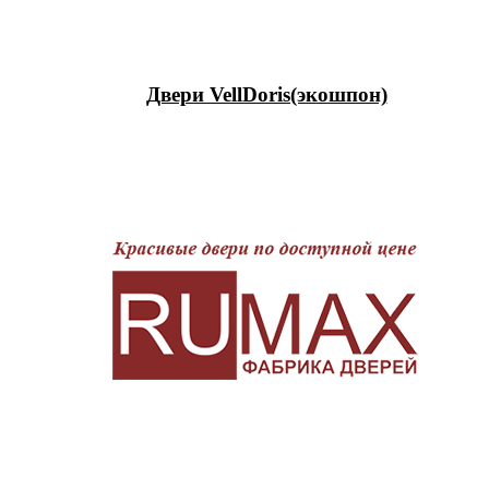
Двери VellDoris(экошпон)