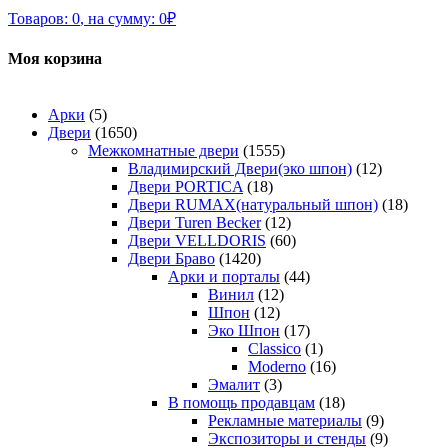
Товаров:
0
,
на сумму:
0
₽
Моя корзина
Арки
(5)
Двери
(1650)
Межкомнатные двери
(1555)
Владимирский Двери(эко шпон)
(12)
Двери PORTICA
(18)
Двери RUMAX(натуральный шпон)
(18)
Двери Turen Becker
(12)
Двери VELLDORIS
(60)
Двери Браво
(1420)
Арки и порталы
(44)
Винил
(12)
Шпон
(12)
Эко Шпон
(17)
Classico
(1)
Moderno
(16)
Эмалит
(3)
В помощь продавцам
(18)
Рекламные материалы
(9)
Экспозиторы и стенды
(9)