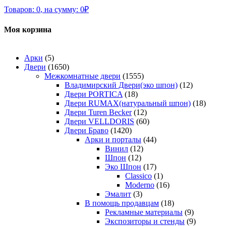
Товаров:
0
,
на сумму:
0
₽
Моя корзина
Арки
(5)
Двери
(1650)
Межкомнатные двери
(1555)
Владимирский Двери(эко шпон)
(12)
Двери PORTICA
(18)
Двери RUMAX(натуральный шпон)
(18)
Двери Turen Becker
(12)
Двери VELLDORIS
(60)
Двери Браво
(1420)
Арки и порталы
(44)
Винил
(12)
Шпон
(12)
Эко Шпон
(17)
Classico
(1)
Moderno
(16)
Эмалит
(3)
В помощь продавцам
(18)
Рекламные материалы
(9)
Экспозиторы и стенды
(9)