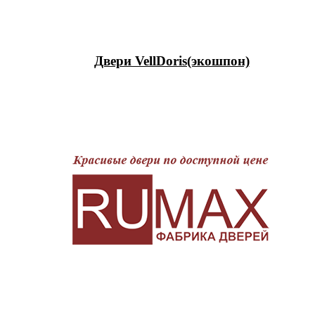
Двери VellDoris(экошпон)