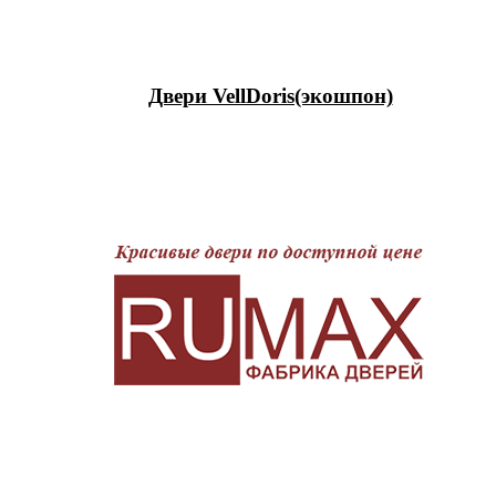
Двери VellDoris(экошпон)