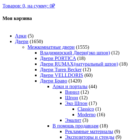
Товаров:
0
,
на сумму:
0
₽
Моя корзина
Арки
(5)
Двери
(1650)
Межкомнатные двери
(1555)
Владимирский Двери(эко шпон)
(12)
Двери PORTICA
(18)
Двери RUMAX(натуральный шпон)
(18)
Двери Turen Becker
(12)
Двери VELLDORIS
(60)
Двери Браво
(1420)
Арки и порталы
(44)
Винил
(12)
Шпон
(12)
Эко Шпон
(17)
Classico
(1)
Moderno
(16)
Эмалит
(3)
В помощь продавцам
(18)
Рекламные материалы
(9)
Экспозиторы и стенды
(9)