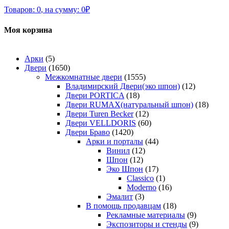
Товаров:
0
,
на сумму:
0
₽
Моя корзина
Арки
(5)
Двери
(1650)
Межкомнатные двери
(1555)
Владимирский Двери(эко шпон)
(12)
Двери PORTICA
(18)
Двери RUMAX(натуральный шпон)
(18)
Двери Turen Becker
(12)
Двери VELLDORIS
(60)
Двери Браво
(1420)
Арки и порталы
(44)
Винил
(12)
Шпон
(12)
Эко Шпон
(17)
Classico
(1)
Moderno
(16)
Эмалит
(3)
В помощь продавцам
(18)
Рекламные материалы
(9)
Экспозиторы и стенды
(9)