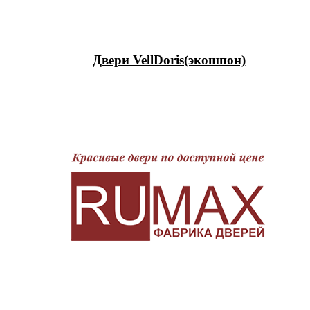
Двери VellDoris(экошпон)