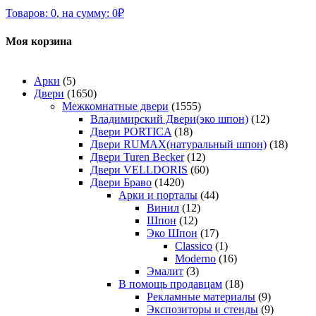
Товаров:
0
,
на сумму:
0
₽
Моя корзина
Арки
(5)
Двери
(1650)
Межкомнатные двери
(1555)
Владимирский Двери(эко шпон)
(12)
Двери PORTICA
(18)
Двери RUMAX(натуральный шпон)
(18)
Двери Turen Becker
(12)
Двери VELLDORIS
(60)
Двери Браво
(1420)
Арки и порталы
(44)
Винил
(12)
Шпон
(12)
Эко Шпон
(17)
Classico
(1)
Moderno
(16)
Эмалит
(3)
В помощь продавцам
(18)
Рекламные материалы
(9)
Экспозиторы и стенды
(9)