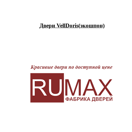
Двери VellDoris(экошпон)