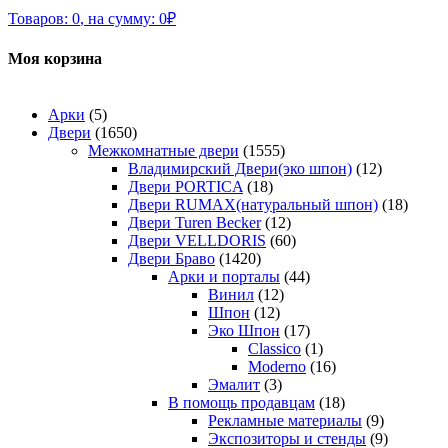
Товаров:
0
,
на сумму:
0
₽
Моя корзина
Арки
(5)
Двери
(1650)
Межкомнатные двери
(1555)
Владимирский Двери(эко шпон)
(12)
Двери PORTICA
(18)
Двери RUMAX(натуральный шпон)
(18)
Двери Turen Becker
(12)
Двери VELLDORIS
(60)
Двери Браво
(1420)
Арки и порталы
(44)
Винил
(12)
Шпон
(12)
Эко Шпон
(17)
Classico
(1)
Moderno
(16)
Эмалит
(3)
В помощь продавцам
(18)
Рекламные материалы
(9)
Экспозиторы и стенды
(9)