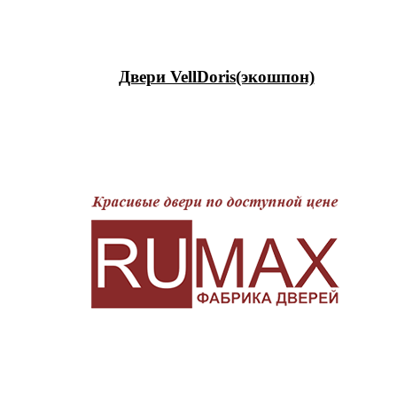
Двери VellDoris(экошпон)