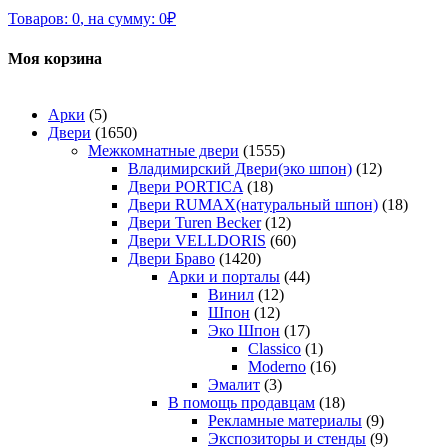
Товаров:
0
,
на сумму:
0
₽
Моя корзина
Арки
(5)
Двери
(1650)
Межкомнатные двери
(1555)
Владимирский Двери(эко шпон)
(12)
Двери PORTICA
(18)
Двери RUMAX(натуральный шпон)
(18)
Двери Turen Becker
(12)
Двери VELLDORIS
(60)
Двери Браво
(1420)
Арки и порталы
(44)
Винил
(12)
Шпон
(12)
Эко Шпон
(17)
Classico
(1)
Moderno
(16)
Эмалит
(3)
В помощь продавцам
(18)
Рекламные материалы
(9)
Экспозиторы и стенды
(9)