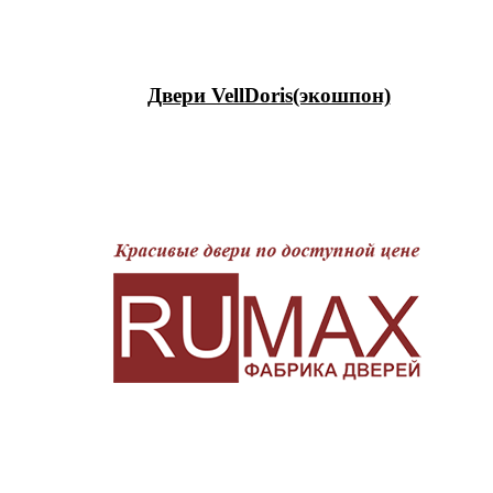
Двери VellDoris(экошпон)