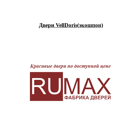
Двери VellDoris(экошпон)