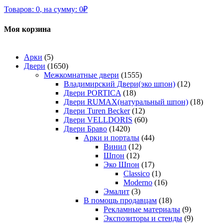
Товаров:
0
,
на сумму:
0
₽
Моя корзина
Арки
(5)
Двери
(1650)
Межкомнатные двери
(1555)
Владимирский Двери(эко шпон)
(12)
Двери PORTICA
(18)
Двери RUMAX(натуральный шпон)
(18)
Двери Turen Becker
(12)
Двери VELLDORIS
(60)
Двери Браво
(1420)
Арки и порталы
(44)
Винил
(12)
Шпон
(12)
Эко Шпон
(17)
Classico
(1)
Moderno
(16)
Эмалит
(3)
В помощь продавцам
(18)
Рекламные материалы
(9)
Экспозиторы и стенды
(9)